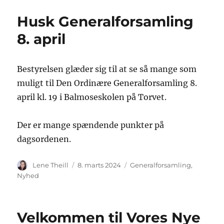
Husk Generalforsamling
8. april
Bestyrelsen glæder sig til at se så mange som
muligt til Den Ordinære Generalforsamling 8.
april kl. 19 i Balmoseskolen på Torvet.
Der er mange spændende punkter på
dagsordenen.
Forfatter
Udgivet
Tags
Lene Theill
8. marts 2024
Generalforsamling
,
Nyhed
Velkommen til Vores Nye