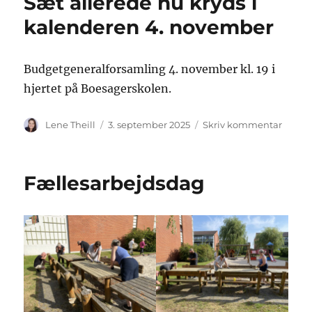
Sæt allerede nu kryds i
kalenderen 4. november
Budgetgeneralforsamling 4. november kl. 19 i
hjertet på Boesagerskolen.
Forfatter
Udgivet
til
Lene Theill
3. september 2025
Skriv kommentar
Sæt
allere
nu
Fællesarbejdsdag
kryds
i
kalen
4.
novem