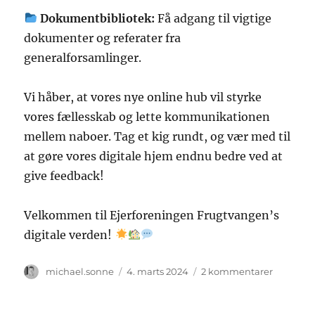
Dokumentbibliotek:
Få adgang til vigtige
dokumenter og referater fra
generalforsamlinger.
Vi håber, at vores nye online hub vil styrke
vores fællesskab og lette kommunikationen
mellem naboer. Tag et kig rundt, og vær med til
at gøre vores digitale hjem endnu bedre ved at
give feedback!
Velkommen til Ejerforeningen Frugtvangen’s
digitale verden!
Forfatter
Udgivet
til
michael.sonne
4. marts 2024
2 kommentarer
Velkom
til
Vores